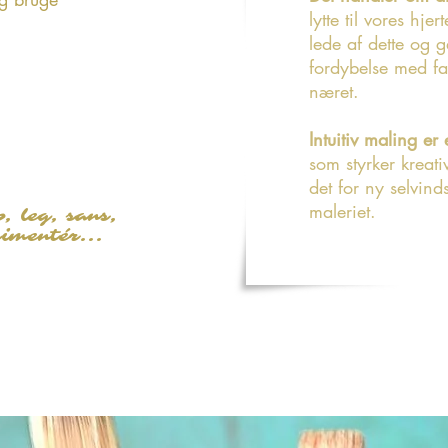
lytte til vores hjer
lede af dette og
fordybelse med far
næret.
Intuitiv maling e
som styrker kreati
det for ny selvin
maleriet.
p, leg, sans,
rimentér...