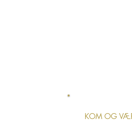
BRÆNDER DU E
OG UDFOLDE D
ER DU N
PÅ AT MALE
KOM OG VÆ