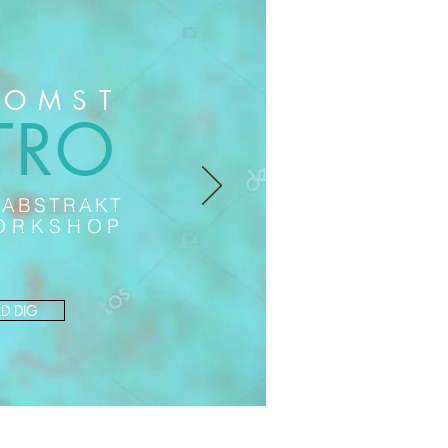
KOMST
TRO
V ABSTRAKT
ORKSHOP
LD DIG