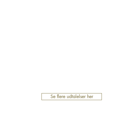
ler, er jeg meget styret af en retning og stregen. Jeg l
hvilket var enormt befriende og læringsrigt.
a er hjertevarm og tålmodig, og jeg kan helt klart anb
workshop."
Maibritt Skovgaard, Lærer
Se flere udtalelser her