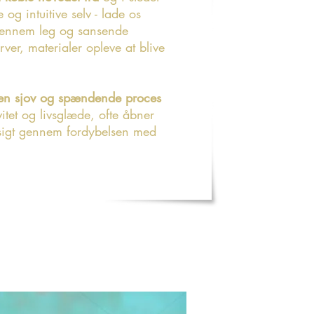
te og intuitive selv - lade os
 gennem leg og sansende
ver, materialer opleve at blive
r en sjov og spændende proces
vitet og livsglæde, ofte åbner
dsigt gennem fordybelsen med