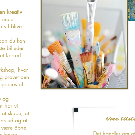
en kreativ
il male
u vil blive
rdan du kan
kte billeder
et lærred.
rkshop, hvor
og prøvet den
leproces af.
e og
n har vi
at skabe, at
Vær tilst
 os ud og at
 – være åbne,
Det handler om at
g bruge