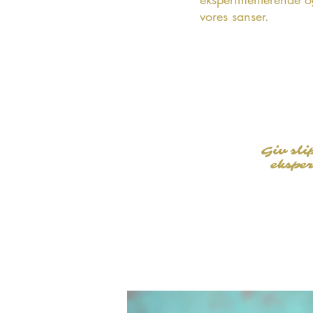
vores sanser.
Giv sli
ekspe