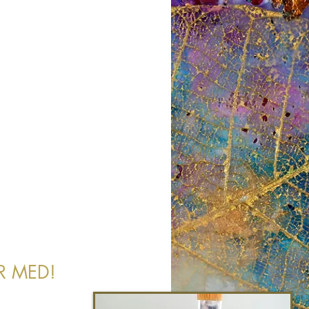
FTER AT MALE
IG KREATIVT?
YSGERRIG
 INTUITIVT
?
R MED!