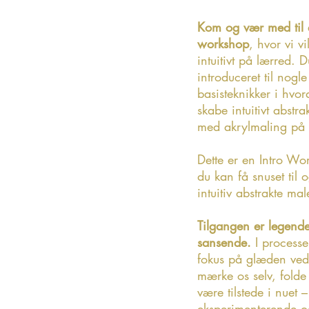
Kom og vær med til 
workshop
, hvor vi v
intuitivt på lærred. D
introduceret til nogle
basisteknikker i hvo
skabe intuitivt abstra
med akrylmaling på 
Dette er en Intro Wo
du kan få snuset til 
intuitiv abstrakte ma
Tilgangen er legend
sansende.
I processe
fokus på glæden ved 
mærke os selv, folde
være tilstede i nuet
eksperimenterende o