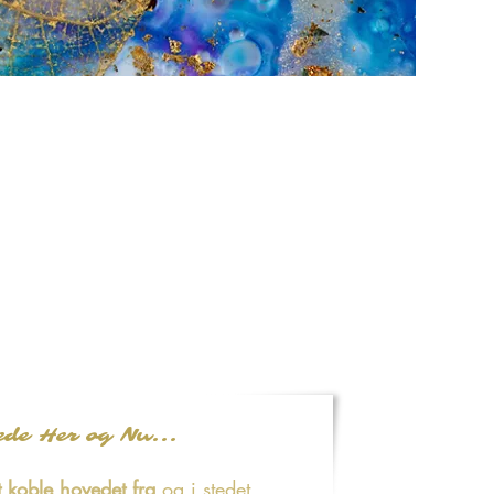
ede Her og Nu...
 koble hovedet fra
og i stedet