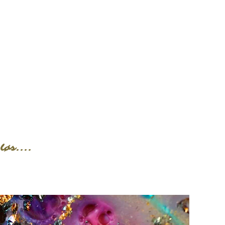
OP
løs....