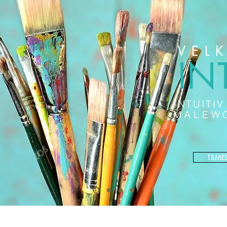
VEL
IN
INTUITI
MALEW
TILME